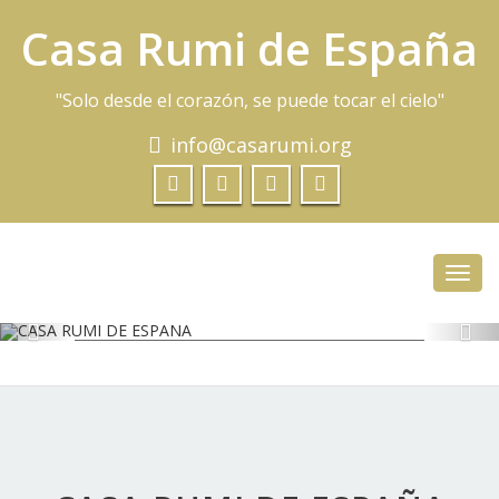
Casa Rumi de España
"Solo desde el corazón, se puede tocar el cielo"
info@casarumi.org
Toggl
navig
CASA RUMI DE ESPAÑA
"SOLO DESDE EL CORAZÓN, SE PUEDE TOCAR EL CIELO"