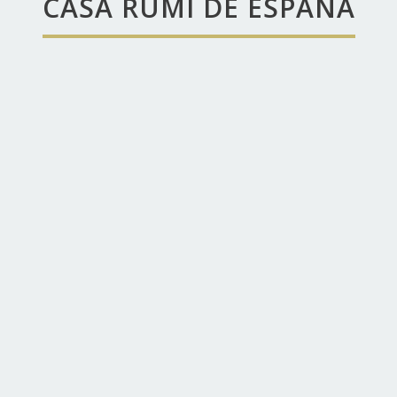
CASA RUMI DE ESPAÑA
Rumi
ltimedia
Eventos