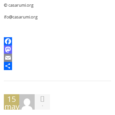
© casarumi.org
ifo@casarumi.org
Facebook
Mastodon
Email
Compartir
15
mayo,
-
2017