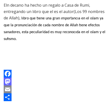
Eln decano ha hecho un regalo a Casa de Rumi,
entregando un lıbro que el es el autor(Los 99 nombres
de Allah),
lıbro que tıene una gran ımportancıa en el ıslam ya
que la pronunciación de cada nombre de Allah tıene efectos
sanadores, esta peculiaridad es muy reconocıda en el ıslam y el
sufısmo.
Facebook
Mastodon
Email
Compartir