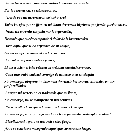
¡Escucha este ney, cómo está cantando melancólicamente!
Por la separación, se está quejando:
“Desde que me arrancaron del cañaveral,
Todos los ojos que se fijan en mi llanto derraman lágrimas que jamás quedan secas.
Deseo un corazón rasgado por la separación,
De modo que pueda compartir el dolor de la lamentación:
Todo aquél que se ha separado de su origen,
Añora siempre el momento del reencuentro.
En cada compañía, sollocé y lloré,
El miserable y el feliz intentaron entablar amistad conmigo,
Cada uno trabó amistad conmigo de acuerdo a su entelequia,
Sin embargo, ninguno ha intentado descubrir los secretos hundidos en mis
profundidades.
Aunque mi secreto no es nada más que mi llanto,
Sin embargo, no se manifiesta en mis sentidos,
No se oculta el cuerpo del alma, ni el alma del cuerpo,
Sin embargo, a ningún ojo mortal se le ha permitido contemplar el alma”.
El sollozo del ney no es mero aire sino fuego,
¡Que se considere malogrado aquel que carezca este fuego!